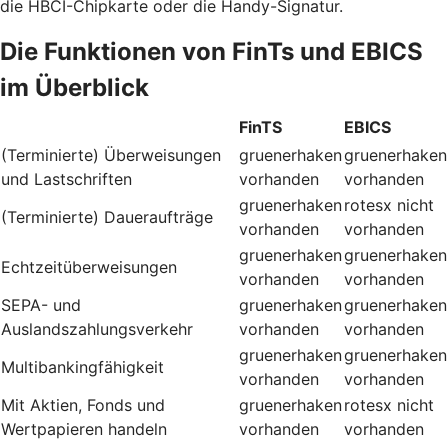
die HBCI-Chipkarte oder die Handy-Signatur.
Die Funktionen von FinTs und EBICS
im Überblick
FinTS
EBICS
(Terminierte) Überweisungen
gruenerhaken
gruenerhaken
und Lastschriften
vorhanden
vorhanden
gruenerhaken
rotesx
nicht
(Terminierte) Daueraufträge
vorhanden
vorhanden
gruenerhaken
gruenerhaken
Echtzeitüberweisungen
vorhanden
vorhanden
SEPA- und
gruenerhaken
gruenerhaken
Auslandszahlungsverkehr
vorhanden
vorhanden
gruenerhaken
gruenerhaken
Multibankingfähigkeit
vorhanden
vorhanden
Mit Aktien, Fonds und
gruenerhaken
rotesx
nicht
Wertpapieren handeln
vorhanden
vorhanden