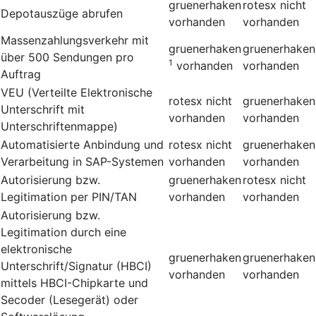
gruenerhaken
rotesx
nicht
Depotauszüge abrufen
vorhanden
vorhanden
Massenzahlungsverkehr mit
gruenerhaken
gruenerhaken
über 500 Sendungen pro
1
vorhanden
vorhanden
Auftrag
VEU (Verteilte Elektronische
rotesx
nicht
gruenerhaken
Unterschrift mit
vorhanden
vorhanden
Unterschriftenmappe)
Automatisierte Anbindung und
rotesx
nicht
gruenerhaken
Verarbeitung in SAP-Systemen
vorhanden
vorhanden
Autorisierung bzw.
gruenerhaken
rotesx
nicht
Legitimation per PIN/TAN
vorhanden
vorhanden
Autorisierung bzw.
Legitimation durch eine
elektronische
gruenerhaken
gruenerhaken
Unterschrift/Signatur (HBCI)
vorhanden
vorhanden
mittels HBCI-Chipkarte und
Secoder (Lesegerät) oder