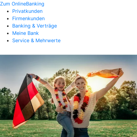
Zum OnlineBanking
Privatkunden
Firmenkunden
Banking & Verträge
Meine Bank
Service & Mehrwerte