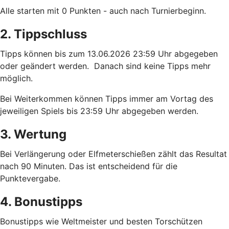
Alle starten mit 0 Punkten - auch nach Turnierbeginn.
2. Tippschluss
Tipps können bis zum 13.06.2026 23:59 Uhr abgegeben
oder geändert werden. Danach sind keine Tipps mehr
möglich.
Bei Weiterkommen können Tipps immer am Vortag des
jeweiligen Spiels bis 23:59 Uhr abgegeben werden.
3. Wertung
Bei Verlängerung oder Elfmeterschießen zählt das Resultat
nach 90 Minuten. Das ist entscheidend für die
Punktevergabe.
4. Bonustipps
Bonustipps wie Weltmeister und besten Torschützen