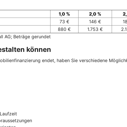
1,0 %
2,0 %
2
73 €
146 €
1
880 €
1.753 €
2.
ll AG; Beträge gerundet
estalten können
ilienfinanzierung endet, haben Sie verschiedene Möglichkei
Laufzeit
oraussetzungen