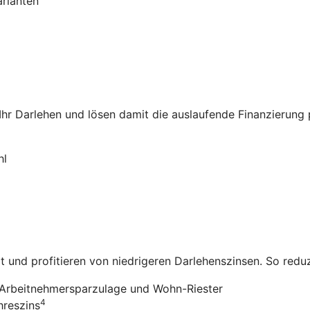
arianten
 Ihr Darlehen und lösen damit die auslaufende Finanzierung
hl
it und profitieren von niedrigeren Darlehenszinsen. So redu
Arbeitnehmersparzulage und Wohn-Riester
4
hreszins