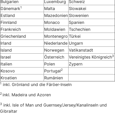
Bulgarien
Luxemburg
Schweiz
1
Dänemark
Malta
Slowakei
Estland
Mazedonien
Slowenien
Finnland
Monaco
Spanien
Frankreich
Moldawien
Tschechien
Griechenland
Montenegro
Türkei
Irland
Niederlande
Ungarn
Island
Norwegen
Vatikanstadt
3
Israel
Österreich
Vereinigtes Königreich
Italien
Polen
Zypern
2
Kosovo
Portugal
Kroatien
Rumänien
1
inkl. Grönland und die Färöer-Inseln
2
inkl. Madeira und Azoren
3
inkl. Isle of Man und Guernsey/Jersey/Kanalinseln und
Gibraltar